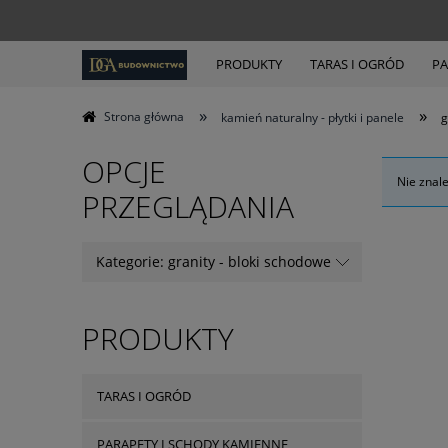
PRODUKTY
TARAS I OGRÓD
PA
»
»
Strona główna
kamień naturalny - płytki i panele
g
OPCJE
Nie znal
PRZEGLĄDANIA
Kategorie: granity - bloki schodowe
PRODUKTY
TARAS I OGRÓD
PARAPETY I SCHODY KAMIENNE