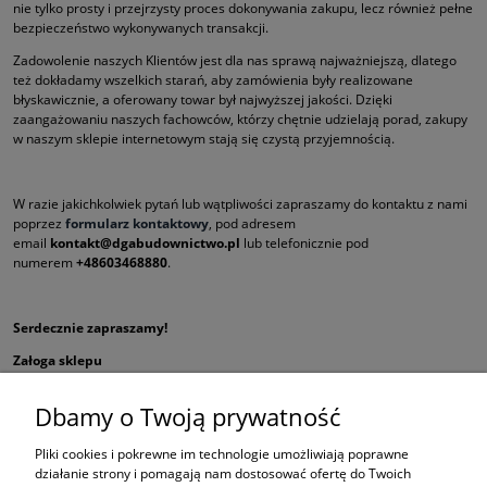
nie tylko prosty i przejrzysty proces dokonywania zakupu, lecz również pełne
bezpieczeństwo wykonywanych transakcji.
Zadowolenie naszych Klientów jest dla nas sprawą najważniejszą, dlatego
też dokładamy wszelkich starań, aby zamówienia były realizowane
błyskawicznie, a oferowany towar był najwyższej jakości. Dzięki
zaangażowaniu naszych fachowców, którzy chętnie udzielają porad, zakupy
w naszym sklepie internetowym stają się czystą przyjemnością.
W razie jakichkolwiek pytań lub wątpliwości zapraszamy do kontaktu z nami
poprzez
formularz kontaktowy
, pod adresem
email
kontakt@dgabudownictwo.pl
lub telefonicznie pod
numerem
+48603468880
.
Serdecznie zapraszamy!
Załoga sklepu
DGA Budownictwo
Dbamy o Twoją prywatność
Pliki cookies i pokrewne im technologie umożliwiają poprawne
działanie strony i pomagają nam dostosować ofertę do Twoich