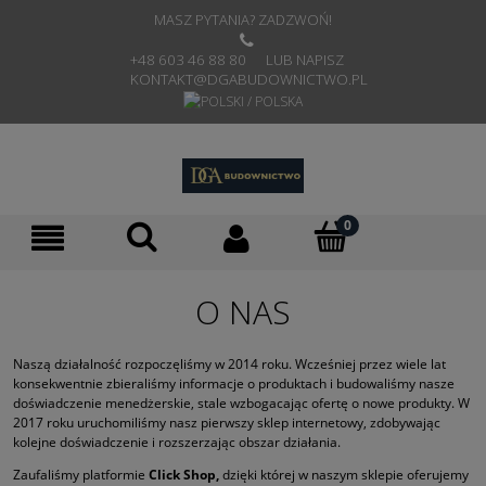
MASZ PYTANIA? ZADZWOŃ!
+48 603 46 88 80 LUB NAPISZ
KONTAKT@DGABUDOWNICTWO.PL
O NAS
Naszą działalność rozpoczęliśmy w 2014 roku. Wcześniej przez wiele lat
konsekwentnie zbieraliśmy informacje o produktach i budowaliśmy nasze
doświadczenie menedżerskie, stale wzbogacając ofertę o nowe produkty. W
2017 roku uruchomiliśmy nasz pierwszy sklep internetowy, zdobywając
kolejne doświadczenie i rozszerzając obszar działania.
Zaufaliśmy platformie
Click Shop,
dzięki której w naszym sklepie oferujemy