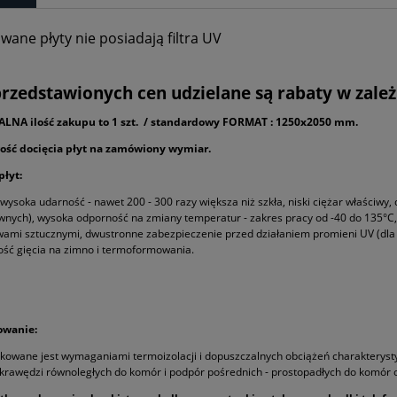
Cena nie zawiera ewentualnych koszt
wane płyty nie posiadają filtra UV
płatności
rzedstawionych cen udzielane są rabaty w zależn
LNA ilość zakupu to 1 szt. / standardowy FORMAT : 1250x2050 mm.
ość docięcia płyt na zamówiony wymiar.
płyt:
wysoka udarność - nawet 200 - 300 razy większa niż szkła, niski ciężar właściwy,
nych), wysoka odporność na zmiany temperatur - zakres pracy od -40 do 135°C
ami sztucznymi, dwustronne zabezpieczenie przed działaniem promieni UV (dla
ść gięcia na zimno i termoformowania.
GRES TARASOWY 20MM DREWNOPODO
OWA 20MM RASA GREY MATOWA
MONREAL BROWN 120X40X2 CM
60X60X2 CM
230,00 zł
195,00 zł
DO KOSZYKA
owanie:
owane jest wymaganiami termoizolacji i dopuszczalnych obciążeń charakterysty
krawędzi równoległych do komór i podpór pośrednich - prostopadłych do komór 