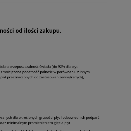
ów
ości od ilości zakupu.
 dobra przepuszczalność światła (do 92% dla płyt
, zmniejszona podatność palność w porównaniu z innymi
 płyt przeznaczonych do zastosowań zewnętrznych),
BNY
GRES 20MM TOP STONE ANTHRACITE 60X60X2
GRES 20MM WORKS LI
CM
159,00 zł
129,
DO KOSZYKA
DO KO
cznych dla określonych grubości płyt i odpowiednich podparć
oraz minimalnym promienieniem gięcia płyt