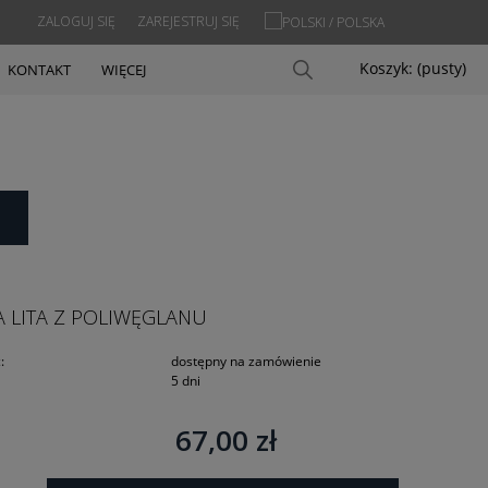
ZALOGUJ SIĘ
ZAREJESTRUJ SIĘ
Koszyk:
(pusty)
KONTAKT
WIĘCEJ
A LITA Z POLIWĘGLANU
:
dostępny na zamówienie
5 dni
67,00 zł