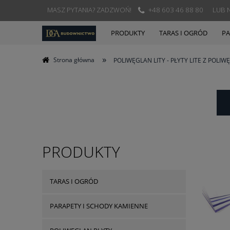
MASZ PYTANIA? ZADZWOŃ!
+48 603 46 88 80 LU
PRODUKTY
TARAS I OGRÓD
PA
»
Strona główna
POLIWĘGLAN LITY - PŁYTY LITE Z POLI
PRODUKTY
TARAS I OGRÓD
PARAPETY I SCHODY KAMIENNE