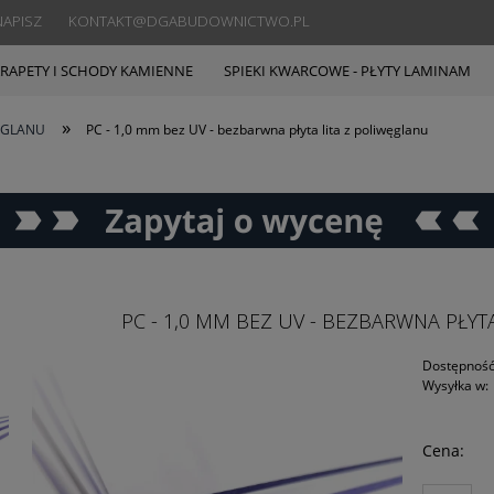
B NAPISZ KONTAKT@DGABUDOWNICTWO.PL
RAPETY I SCHODY KAMIENNE
SPIEKI KWARCOWE - PŁYTY LAMINAM
»
WĘGLANU
PC - 1,0 mm bez UV - bezbarwna płyta lita z poliwęglanu
PC - 1,0 MM BEZ UV - BEZBARWNA PŁYT
Dostępność
Wysyłka w:
Cena: