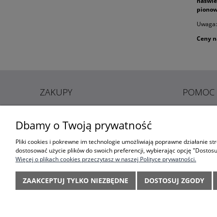
naświet
pionow
Uwaga:
Ceny n
ZAKUPY
POMOC
Dbamy o Twoją prywatność
CZAS REALIZACJI ZAMÓWIENIA
JAK KUPOWA
FORMY PŁATNOŚCI
CZĘSTE PYT
Pliki cookies i pokrewne im technologie umożliwiają poprawne działanie s
dostosować użycie plików do swoich preferencji, wybierając opcję "Dostosu
KOSZT DOSTAWY
POLITYKA P
Więcej o plikach cookies przeczytasz w naszej Polityce prywatności.
DANYCH O
REKLAMACJE I ZWROTY
CZĘSTE PYT
ZAAKCEPTUJ TYLKO NIEZBĘDNE
DOSTOSUJ ZGODY
KONTAKT
REGULAMIN SKLEPU