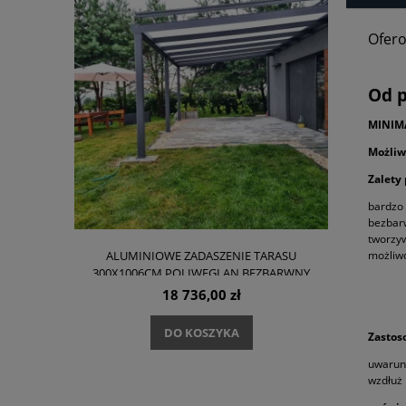
Ofero
Od p
MINIMA
Możliw
Zalety 
bardzo 
bezbarw
tworzyw
możliwo
ALUMINIOWE ZADASZENIE TARASU
300X1006CM POLIWĘGLAN BEZBARWNY
PŁYTKA GRES
16MM
18 736,00 zł
DO KOSZYKA
Zastos
uwarunk
wzdłuż 