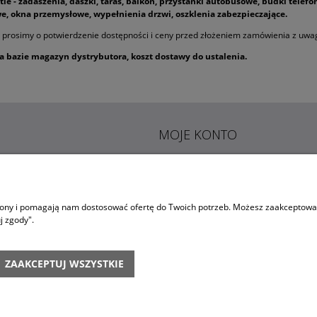
le - zadaszenia, daszki, taras, balkon, przystanki autobusowe, budki telefo
e, okna przemysłowe, wypełnienia drzwi, oszklenia zabezpieczające.
 prosimy o potwierdzenie dostępności i ceny przed złożeniem zamówienia z uw
a bazie magazyn dystrybutora, koszt dostawy do ustalenia.
MOJE KONTO
Ć?
LOGOWANIE
ANIA
MOJE ZAMÓWIENIA
trony i pomagają nam dostosować ofertę do Twoich potrzeb. Możesz zaakceptować 
j zgody".
RYWATNOŚCI I PRZETWARZANIE
PRZECHOWALNIA
SOBOWYCH
USTAWIENIA KONTA
ANIA
ZAAKCEPTUJ WSZYSTKIE