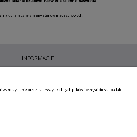
niczne, ścianki działowe, naświetla ścienne, naświetla
agi na dynamiczne zmiany stanów magazynowych.
INFORMACJE
O NAS
BLOG
wykorzystanie przez nas wszystkich tych plików i przejść do sklepu lub
KONTAKT
LINKI
NOWOŚCI
PROMOCJE