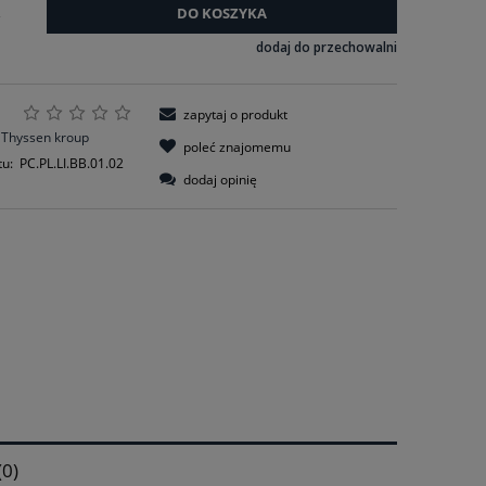
DO KOSZYKA
2
dodaj do przechowalni
zapytaj o produkt
Thyssen kroup
poleć znajomemu
tu:
PC.PL.LI.BB.01.02
dodaj opinię
(0)